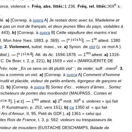
e
force
,
violence
».
Fréq
.
abs
.
littér
.
:
1
236
.
Fréq
.
rel
.
littér
.
:
XIX
s
.
:
.
lé
.
a
)
[
Corresp
.
à
supra
A
]
Je
restais
donc
avec
lui
,
Madeleine
et
le
pas
un
mot
de
français
,
et
deux
jeunes
filles
du
pays
,
violables
à
.
443
).
b
)
[
Corresp
.
à
supra
B
]
Cette
sépulture
des
marins
n
'
est
re
I
,
Mon
frère
Yves
,
1883
,
p
.
369
).
—
[
].
—
1
attest
.
1380
le
.
2
.
Violement
,
subst
.
masc
.,
vx
.
a
)
Synon
.
de
viol
(
v
.
ce
mot
A
).
res
ibid
.
).
—
[
].
Att
.
ds
Ac
.
1694
-
1878
.
—
1
attest
.
a
)
1316
-
.
C
.
De
Boer
,
t
.
2
,
p
.
221
),
b
)
1559
«
viol
» (
MARGUERITE
DE
2
Trév
.
note
,,
En
ce
sens
on
dit
plutôt
viol
``;
de
violer
,
suff
.
-
ment
.
3
.
ou
a
commis
un
viol
.
a
)
[
Corresp
.
à
supra
A
]
Comment
d
'
homme
érudit
et
placide
,
violeur
de
petits
enfants
,
égorgeur
de
garçons
et
82
).
b
)
[
Corresp
.
à
supra
B
]
Sortez
d
'
ici
...
voleurs
d
'
âmes
...
Sortez
rocheteurs
de
portes
des
moribonds
!
(
MAUPASS
.,
Contes
et
res
e
e
], [-
ø:z
].
—
1
attest
.
a
)
2
moit
.
XII
s
.
violeres
«
qui
fait
.
P
.
Kunstmann
,
p
.
252
,
vers
151
),
b
)
ca
1350
id
.
«
qui
fait
i
Ars
d
'
Amour
,
II
,
95
,
Petit
ds
GDF
.),
c
)
1361
«
celui
qui
des
Rois
de
France
,
t
.
3
,
p
.
562:
violeurs
ou
trespasseurs
de
violeur
de
moustiers
(
EUSTACHE
DESCHAMPS
,
Balade
de