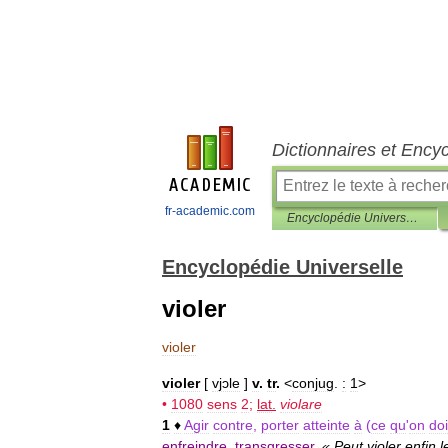
Dictionnaires et Ency
fr-academic.com
Encyclopédie Universelle
Encyclopédie Universelle
violer
violer
violer
[
vjɔle
]
v
.
tr
.
<
conjug
.
:
1
>
•
1080
sens
2
;
lat
.
violare
1
♦
Agir
contre
,
porter
atteinte
à
(
ce
qu
'
on
doi
enfreindre
,
transgresser
.
«
Peut
violer
enfin
l