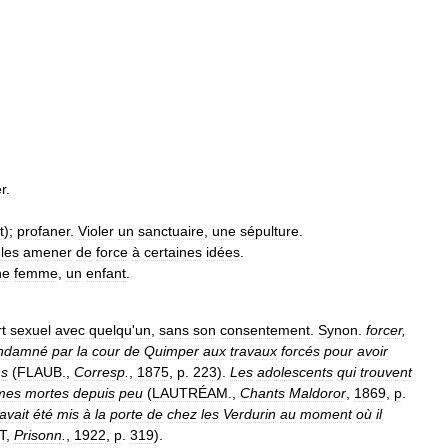
r
.
t
);
profaner
.
Violer
un
sanctuaire
,
une
sépulture
.
,
les
amener
de
force
à
certaines
idées
.
ne
femme
,
un
enfant
.
t
sexuel
avec
quelqu
'
un
,
sans
son
consentement
.
Synon
.
forcer
,
ndamné
par
la
cour
de
Quimper
aux
travaux
forcés
pour
avoir
ns
(
FLAUB
.,
Corresp
.
,
1875
,
p
.
223
).
Les
adolescents
qui
trouvent
mes
mortes
depuis
peu
(
LAUTRÉAM
.,
Chants
Maldoror
,
1869
,
p
.
avait
été
mis
à
la
porte
de
chez
les
Verdurin
au
moment
où
il
T
,
Prisonn
.
,
1922
,
p
.
319
).