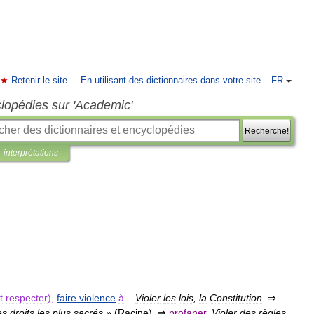
Retenir le site
En utilisant des dictionnaires dans votre site
FR
clopédies sur 'Academic'
Recherche!
interprétations
t
respecter
),
faire
violence
à
...
Violer
les
lois
,
la
Constitution
.
⇒
es
droits
les
plus
sacrés
»
(
Racine
)
.
⇒
profaner
.
Violer
des
règles
,