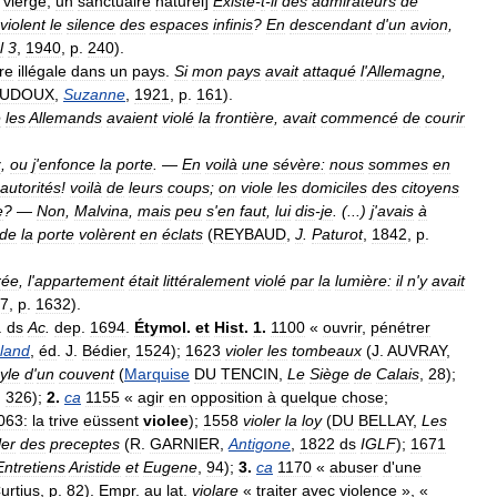
vierge
,
un
sanctuaire
naturel
]
Existe
-
t
-
il
des
admirateurs
de
violent
le
silence
des
espaces
infinis
?
En
descendant
d
'
un
avion
,
l
3
,
1940
,
p
.
240
).
re
illégale
dans
un
pays
.
Si
mon
pays
avait
attaqué
l
'
Allemagne
,
AUDOUX
,
Suzanne
,
1921
,
p
.
161
).
e
les
Allemands
avaient
violé
la
frontière
,
avait
commencé
de
courir
z
,
ou
j
'
enfonce
la
porte
.
—
En
voilà
une
sévère:
nous
sommes
en
autorités
!
voilà
de
leurs
coups
;
on
viole
les
domiciles
des
citoyens
e
?
—
Non
,
Malvina
,
mais
peu
s
'
en
faut
,
lui
dis
-
je
. (...)
j
'
avais
à
de
la
porte
volèrent
en
éclats
(
REYBAUD
,
J
.
Paturot
,
1842
,
p
.
rée
,
l
'
appartement
était
littéralement
violé
par
la
lumière:
il
n
'
y
avait
7
,
p
.
1632
).
.
ds
Ac
.
dep
.
1694
.
Étymol
.
et
Hist
.
1
.
1100
«
ouvrir
,
pénétrer
land
,
éd
.
J
.
Bédier
,
1524
);
1623
violer
les
tombeaux
(
J
.
AUVRAY
,
yle
d
'
un
couvent
(
Marquise
DU
TENCIN
,
Le
Siège
de
Calais
,
28
);
.
326
);
2
.
ca
1155
«
agir
en
opposition
à
quelque
chose
;
063:
la
trive
eüssent
violee
);
1558
violer
la
loy
(
DU
BELLAY
,
Les
ler
des
preceptes
(
R
.
GARNIER
,
Antigone
,
1822
ds
IGLF
);
1671
Entretiens
Aristide
et
Eugene
,
94
);
3
.
ca
1170
«
abuser
d
'
une
urtius
,
p
.
82
).
Empr
.
au
lat
.
violare
«
traiter
avec
violence
», «