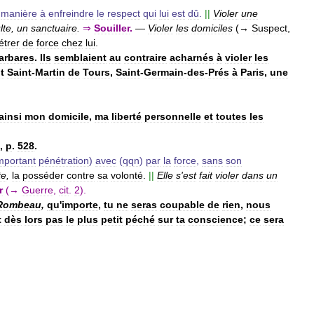
manière
à
enfreindre
le
respect
qui
lui
est
dû
.
||
Violer
une
lte
,
un
sanctuaire
.
⇒
Souiller
.
—
Violer
les
domiciles
(→
Suspect
,
étrer
de
force
chez
lui
.
arbares
.
Ils
semblaient
au
contraire
acharnés
à
violer
les
t
Saint
-
Martin
de
Tours
,
Saint
-
Germain
-
des
-
Prés
à
Paris
,
une
ainsi
mon
domicile
,
ma
liberté
personnelle
et
toutes
les
,
p
.
528
.
mportant
pénétration
)
avec
(
qqn
)
par
la
force
,
sans
son
te
,
la
posséder
contre
sa
volonté
.
||
Elle
s
'
est
fait
violer
dans
un
r
(→
Guerre
,
cit
.
2
).
Rombeau
,
qu
'
importe
,
tu
ne
seras
coupable
de
rien
,
nous
t
dès
lors
pas
le
plus
petit
péché
sur
ta
conscience
;
ce
sera