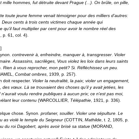
t
mille
hommes
,
fut
détruite
devant
Prague
(...).
On
brûle
,
on
pille
,
te
toute
jeune
femme
venait
témoigner
pour
des
milliers
d
'
autres:
.
Deux
cents
à
trois
cents
victimes
chaque
année
qui
re
qu
'
il
faut
multiplier
par
cent
pour
avoir
le
nombre
réel
des
7
,
p
.
61
,
col
.
4
).
.]
ynon
.
contrevenir
à
,
enfreindre
,
manquer
à
,
transgresser
.
Violer
maire
.
Assassins
,
sacrilèges
,
Vous
violez
les
loix
dans
leurs
saints
).
Rien
à
vous
reprocher
,
mon
petit
?
Si
.
Réfléchissez
un
peu
.
HAMEL
,
Combat
ombres
,
1939
,
p
.
257
).
n
doit
respecter
.
Violer
la
neutralité
,
la
paix
;
violer
un
engagement
,
,
des
vœux
.
Là
se
trouvaient
des
choses
qu
'
il
y
avait
jetées
,
les
l
n
'
aurait
voulu
rendre
publiques
à
aucun
prix
;
ce
n
'
est
pas
moi
,
vélant
leur
contenu
(
WARCOLLIER
,
Télépathie
,
1921
,
p
.
336
).
elque
chose
.
Synon
.
profaner
,
souiller
.
Violer
une
sépulture
.
Le
tu
as
violé
le
temple
du
Seigneur
(
COTTIN
,
Mathilde
,
t
.
2
,
1805
,
p
.
au
du
roi
Dagobert
,
après
avoir
brisé
sa
statue
(
MORAND
,