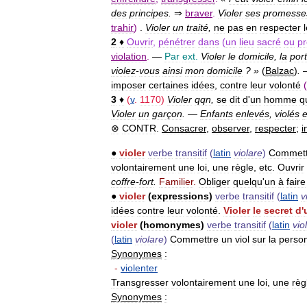
des
principes
.
⇒
braver
.
Violer
ses
promesse
trahir
)
.
Violer
un
traité
,
ne
pas
en
respecter
2
♦
Ouvrir
,
pénétrer
dans
(
un
lieu
sacré
ou
pr
violation
.
—
Par
ext
.
Violer
le
domicile
,
la
por
violez
-
vous
ainsi
mon
domicile
? »
(
Balzac
)
.
imposer
certaines
idées
,
contre
leur
volonté
(
3
♦
(
v
.
1170
)
Violer
qqn
,
se
dit
d
'
un
homme
q
Violer
un
garçon
.
—
Enfants
enlevés
,
violés
e
⊗
CONTR
.
Consacrer
,
observer
,
respecter
;
i
●
violer
verbe
transitif
(
latin
violare
)
Commett
volontairement
une
loi
,
une
règle
,
etc
.
Ouvrir
coffre
-
fort
.
Familier
.
Obliger
quelqu
'
un
à
faire
●
violer
(
expressions
)
verbe
transitif
(
latin
v
idées
contre
leur
volonté
.
Violer
le
secret
d
'
violer
(
homonymes
)
verbe
transitif
(
latin
vio
(
latin
violare
)
Commettre
un
viol
sur
la
perso
Synonymes
:
-
violenter
Transgresser
volontairement
une
loi
,
une
règ
Synonymes
: