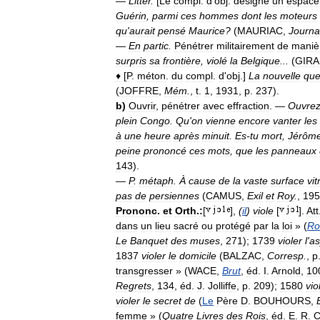
—
Littér
.
[
Le
compl
.
d
'
obj
.
désigne
un
espace
Guérin
,
parmi
ces
hommes
dont
les
moteurs
qu
'
aurait
pensé
Maurice
?
(
MAURIAC
,
Journa
—
En
partic
.
Pénétrer
militairement
de
maniè
surpris
sa
frontière
,
violé
la
Belgique
...
(
GIR
♦
[
P
.
méton
.
du
compl
.
d
'
obj
.]
La
nouvelle
qu
(
JOFFRE
,
Mém
.
,
t
.
1
,
1931
,
p
.
237
).
b
)
Ouvrir
,
pénétrer
avec
effraction
. —
Ouvre
plein
Congo
.
Qu
'
on
vienne
encore
vanter
les
à
une
heure
après
minuit
.
Es
-
tu
mort
,
Jérôm
peine
prononcé
ces
mots
,
que
les
panneaux
143
).
—
P
.
métaph
.
À
cause
de
la
vaste
surface
vit
pas
de
persiennes
(
CAMUS
,
Exil
et
Roy
.
,
195
Prononc
.
et
Orth
.
:
[
],
(
il
)
viole
[
].
Att
dans
un
lieu
sacré
ou
protégé
par
la
loi
» (
Ro
Le
Banquet
des
muses
,
271
);
1739
violer
l
'
as
1837
violer
le
domicile
(
BALZAC
,
Corresp
.
,
p
transgresser
» (
WACE
,
Brut
,
éd
.
I
.
Arnold
,
10
Regrets
,
134
,
éd
.
J
.
Jolliffe
,
p
.
209
);
1580
vio
violer
le
secret
de
(
Le
Père
D
.
BOUHOURS
,
femme
» (
Quatre
Livres
des
Rois
,
éd
.
E
.
R
.
C