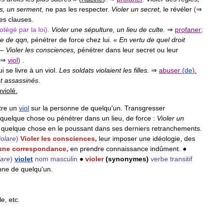
s
,
un
serment
,
ne
pas
les
respecter
.
Violer
un
secret
,
le
révéler
(
⇒
les
clauses
.
otégé
par
la
loi
).
Violer
une
sépulture
,
un
lieu
de
culte
.
⇒
profaner
;
te
de
qqn
,
pénétrer
de
force
chez
lui
.
«
En
vertu
de
quel
droit
—
Violer
les
consciences
,
pénétrer
dans
leur
secret
ou
leur
⇒
viol
)
.
ui
se
livre
à
un
viol
.
Les
soldats
violaient
les
filles
.
⇒
abuser
(
de
).
t
assassinés
.
nviolé
.
re
un
viol
sur
la
personne
de
quelqu
'
un
.
Transgresser
quelque
chose
ou
pénétrer
dans
un
lieu
,
de
force
:
Violer
un
quelque
chose
en
le
poussant
dans
ses
derniers
retranchements
.
iolare
)
Violer
les
consciences
,
leur
imposer
une
idéologie
,
des
une
correspondance
,
en
prendre
connaissance
indûment
.
●
lare
)
violet
nom
masculin
●
violer
(
synonymes
)
verbe
transitif
nne
de
quelqu
'
un
.
le
,
etc
.