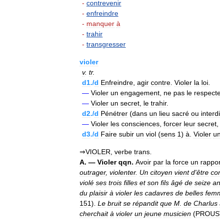
-
contrevenir
-
enfreindre
-
manquer
à
-
trahir
-
transgresser
violer
v
.
tr
.
d1
./
d
Enfreindre
,
agir
contre
.
Violer
la
loi
.
—
Violer
un
engagement
,
ne
pas
le
respecte
—
Violer
un
secret
,
le
trahir
.
d2
./
d
Pénétrer
(
dans
un
lieu
sacré
ou
interdi
—
Violer
les
consciences
,
forcer
leur
secret
d3
./
d
Faire
subir
un
viol
(
sens
1
)
à
.
Violer
u
⇒
VIOLER
,
verbe
trans
.
A
. —
Violer
qqn
.
Avoir
par
la
force
un
rappor
outrager
,
violenter
.
Un
citoyen
vient
d
'
être
co
violé
ses
trois
filles
et
son
fils
âgé
de
seize
a
du
plaisir
à
violer
les
cadavres
de
belles
fem
151
).
Le
bruit
se
répandit
que
M
.
de
Charlus
cherchait
à
violer
un
jeune
musicien
(
PROUS