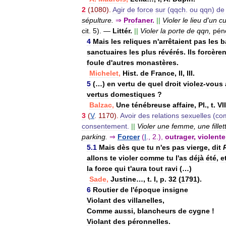
2
(
1080
).
Agir
de
force
sur
(
qqch
.
ou
qqn
)
de
sépulture
.
⇒
Profaner
.
||
Violer
le
lieu
d
'
un
cu
cit
.
5
).
—
Littér
.
||
Violer
la
porte
de
qqn
,
pén
4
Mais
les
reliques
n
'
arrêtaient
pas
les
b
sanctuaires
les
plus
révérés
.
Ils
forcèren
foule
d
'
autres
monastères
.
Michelet
,
Hist
.
de
France
,
II
,
III
.
5
(…)
en
vertu
de
quel
droit
violez
-
vous
vertus
domestiques
?
Balzac
,
Une
ténébreuse
affaire
,
Pl
.,
t
.
VII
3
(
V
.
1170
).
Avoir
des
relations
sexuelles
(
co
consentement
.
||
Violer
une
femme
,
une
fillet
parking
.
⇒
Forcer
(
I
.,
2
.),
outrager
,
violente
5
.
1
Mais
dès
que
tu
n
'
es
pas
vierge
,
dit
allons
te
violer
comme
tu
l
'
as
déjà
été
,
e
la
force
qui
t
'
aura
tout
ravi
(…)
Sade
,
Justine
…,
t
.
I
,
p
.
32
(
1791
).
6
Routier
de
l
'
époque
insigne
Violant
des
villanelles
,
Comme
aussi
,
blancheurs
de
cygne
!
Violant
des
péronnelles
.