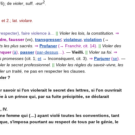
2
76
);
de
violer
,
suff
.
-
eur
.
.
et
2
.;
lat
.
violare
.
respecter
),
faire
violence
à
…
||
Violer
les
lois
,
la
constitution
.
⇒
dre
,
fausser
(
vx
),
transgresser
;
violateur
,
violation
(→
ts
les
plus
sacrés
.
⇒
Profaner
(→
Franchir
,
cit
.
14
).
||
Violer
des
nquer
(
à
),
passer
(
par
-
dessus
…).
—
Vieilli
.
||
Violer
sa
foi
.
⇒
s
promesses
(
cit
.
1
;
et
→
Inconséquent
,
cit
.
3
).
⇒
Parjurer
(
se
).
—
ler
le
secret
professionnel
.
||
Violer
les
règles
du
savoir
-
vivre
,
les
ler
un
traité
,
ne
pas
en
respecter
les
clauses
.
oler
?
r
savoir
si
l
'
on
violerait
le
secret
des
lettres
,
si
l
'
on
ouvrirait
ée
à
un
prince
qui
,
par
sa
fuite
précipitée
,
se
déclarait
I
,
IV
.
ne
femme
qui
(…)
ayant
violé
toutes
les
conventions
,
tant
ique
,
s
'
imposa
pourtant
au
respect
de
tous
par
le
génie
,
le