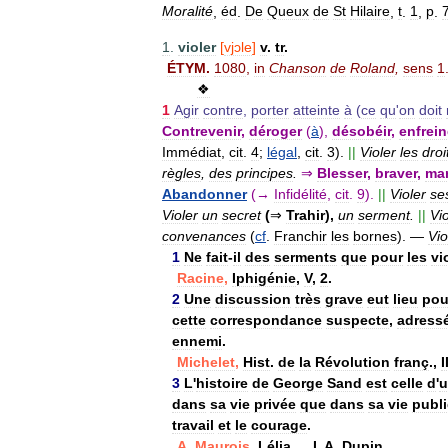
Moralité
,
éd
.
De
Queux
de
St
Hilaire
,
t
.
1
,
p
.
1
.
violer
[
vjɔle
]
v
.
tr
.
ÉTYM
.
1080
,
in
Chanson
de
Roland
,
sens
1
❖
1
Agir
contre
,
porter
atteinte
à
(
ce
qu
'
on
doit
Contrevenir
,
déroger
(
à
),
désobéir
,
enfrein
Immédiat
,
cit
.
4
;
légal
,
cit
.
3
).
||
Violer
les
droi
règles
,
des
principes
.
⇒
Blesser
,
braver
,
ma
Abandonner
(→
Infidélité
,
cit
.
9
).
||
Violer
se
Violer
un
secret
(
⇒
Trahir
),
un
serment
.
||
Vio
convenances
(
cf
.
Franchir
les
bornes
).
—
Vio
1
Ne
fait
-
il
des
serments
que
pour
les
vi
Racine
,
Iphigénie
,
V
,
2
.
2
Une
discussion
très
grave
eut
lieu
pou
cette
correspondance
suspecte
,
adress
ennemi
.
Michelet
,
Hist
.
de
la
Révolution
franç
.,
I
3
L
'
histoire
de
George
Sand
est
celle
d
'
u
dans
sa
vie
privée
que
dans
sa
vie
publ
travail
et
le
courage
.
A
.
Maurois
,
Lélia
…,
I
,
A
.
Dupin
.