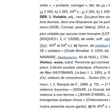
violer
», «
profaner
,
outrager
»,
dér
.
de
vis
«
e
a
)
2
340
,
b
)
1
355
;
XX
s
.
:
a
)
2
260
,
b
)
1
169
DÉR
.
1
.
Violable
,
adj
.,
rare
.
Qui
peut
être
vio
trois
bonnes
,
dont
une
Alsacienne
qui
ne
par
merci
(
GIDE
,
Corresp
.
[
avec
Valéry
],
1914
,
p
plus
violable
par
aucune
main
humaine
(
LOT
(
ROQUES
t
.
2
,
n
°
13268
);
de
violer
,
suff
.
-
ab
e
e
(
Dict
.
XIX
et
XX
s
.).
b
)
Synon
.
de
violation
(
28
«
violation
» (
Ovide
Moralisé
,
V
,
1554
,
éd
NAVARRE
,
Heptameron
,
44
ds
HUG
.),
1704
Violeur
, -
euse
,
subst
.
Personne
qui
commet
pieux
,
il
devint
soudain
satanique
,
d
'
homme
de
filles
(
HUYSMANS
,
Là
-
bas
,
t
.
1
,
1891
,
p
.
d
'
ici
,
violeurs
de
consciences
...
Sortez
d
'
ici
,
c
nouv
.
,
t
.
2
,
Marquis
de
F
.,
1886
,
p
.
70
).
—
[
violence
;
bourreau
» (
ADGAR
,
Le
Gracial
,
éd
violence
à
une
femme
» (
JEHAN
D
'
ARKEL
,
L
transgresse
quelque
chose
» (
Ordonnances
e
nostre
presente
sauve
-
garde
),
d
)
fin
XIV
s
.