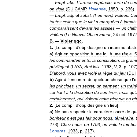
—
Empl
.
abs
.
L
'
armée
impériale
,
forte
de
cen
on
viole
(
DU
CAMP
,
Hollande
,
1859
,
p
.
236
).
—
Empl
.
adj
.
et
subst
.
(
Femmes
)
violées
.
Cet
toutes
celles
que
le
viol
a
marquées
à
jamais
comparaissent
devant
les
assises
—
un
chiff
violées
(
Le
Nouvel
Observateur
,
24
oct
.
197
B
. —
Violer
qqc
.
1
.
[
Le
compl
.
d
'
obj
.
désigne
un
inanimé
abstr
a
)
Agir
en
opposition
à
une
loi
,
à
une
règle
.
S
les
commandements
,
la
constitution
,
la
gram
privilèges
!
(
LAYA
,
Ami
loix
,
1793
,
V
,
3
,
p
.
107
D
'
abord
,
vous
avez
violé
la
règle
du
jeu
(
DU
b
)
Agir
à
l
'
encontre
de
quelque
chose
que
l
'
o
les
principes
,
un
secret
,
un
serment
,
un
traité
confiant
à
la
discrétion
de
son
tiroir
,
mais
qu
'
i
certainement
,
qui
violerai
cette
réserve
en
ré
2
.
[
Le
compl
.
d
'
obj
.
désigne
un
lieu
]
a
)
Ne
pas
respecter
le
caractère
sacré
de
qu
bonheur
n
'
est
pas
fait
pour
nous:
t
éméraire
,
278
).
Chez
nous
,
en
1793
,
on
viole
le
tombe
Londres
,
1933
,
p
.
217
).